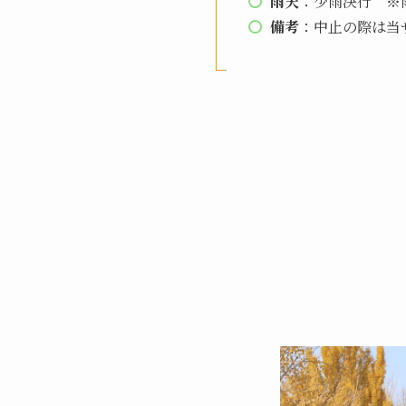
雨天
：少雨決行 ※
備考
：中止の際は当サ