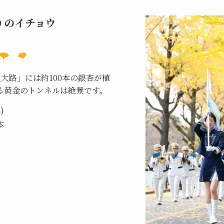
りのイチョウ
路」には約100本の銀杏が植
る黄金のトンネルは絶景です。
)
本