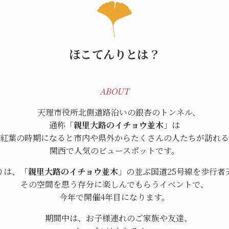
ほこてんりとは？
ABOUT
天理市役所北側道路沿いの銀杏のトンネル、
通称「
親里大路のイチョウ並木
」は
紅葉の時期になると市内や県外からたくさんの人たちが訪れる
関西で人気のビュースポットです。
りは、「
親里大路のイチョウ並木
」の並ぶ国道25号線を歩行者
その空間を思う存分に楽しんでもらうイベントで、
今年で開催4年目になります。
期間中は、お子様連れのご家族や友達、