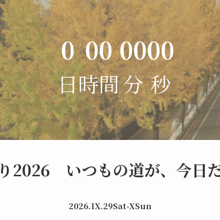
0
00
00
00
日
時間
分
秒
り2026 いつもの道が、今日
2026.1X.29Sat-
X
Sun